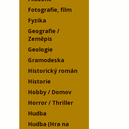
Fotografie, film
Fyzika
Geografie /
Zeměpis
Geologie
Gramodeska
Historický román
Historie
Hobby / Domov
Horror / Thriller
Hudba
Hudba (Hra na