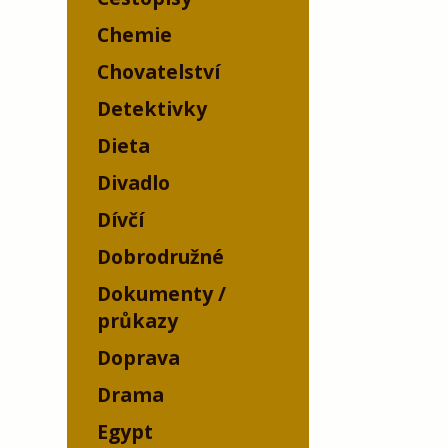
Chemie
Chovatelství
Detektivky
Dieta
Divadlo
Dívčí
Dobrodružné
Dokumenty /
průkazy
Doprava
Drama
Egypt