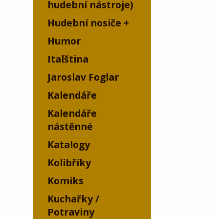
hudební nástroje)
Hudební nosiče
Humor
Italština
Jaroslav Foglar
Kalendáře
Kalendáře
nástěnné
Katalogy
Kolibříky
Komiks
Kuchařky /
Potraviny