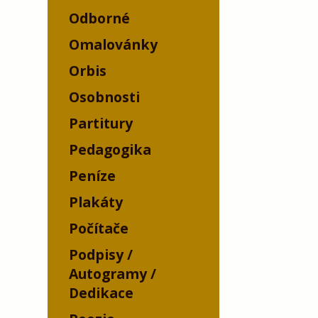
Odborné
Omalovánky
Orbis
Osobnosti
Partitury
Pedagogika
Peníze
Plakáty
Počítače
Podpisy /
Autogramy /
Dedikace