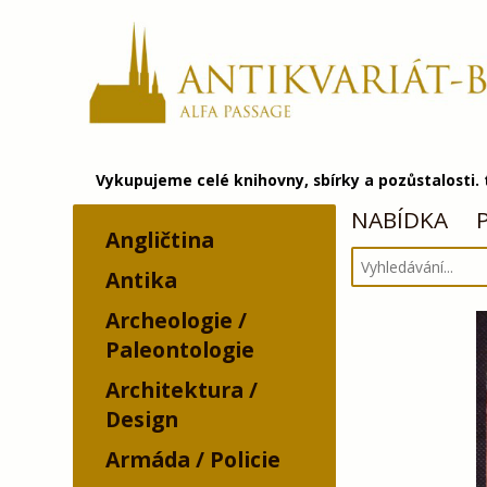
Vykupujeme celé knihovny, sbírky a pozůstalosti.
NABÍDKA
Angličtina
Antika
Archeologie /
Paleontologie
Architektura /
Design
Armáda / Policie