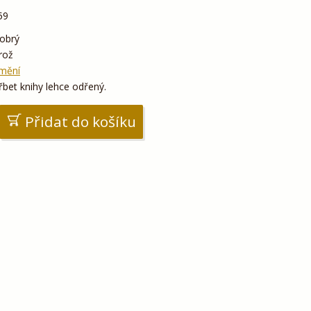
59
obrý
rož
mění
řbet knihy lehce odřený.
Přidat do košíku