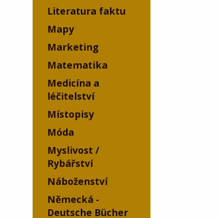
Literatura faktu
Mapy
Marketing
Matematika
Medicína a
léčitelství
Místopisy
Móda
Myslivost /
Rybářství
Náboženství
Německá -
Deutsche Bücher