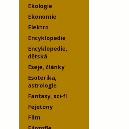
Ekologie
Ekonomie
Elektro
Encyklopedie
Encyklopedie,
dětská
Eseje, články
Esoterika,
astrologie
Fantasy, sci-fi
Fejetony
Film
Filozofie