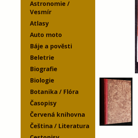
Astronomie /
Vesmír
Atlasy
Auto moto
Báje a pověsti
Beletrie
Biografie
Biologie
Botanika / Flóra
Časopisy
Červená knihovna
Čeština / Literatura
Cestopisy