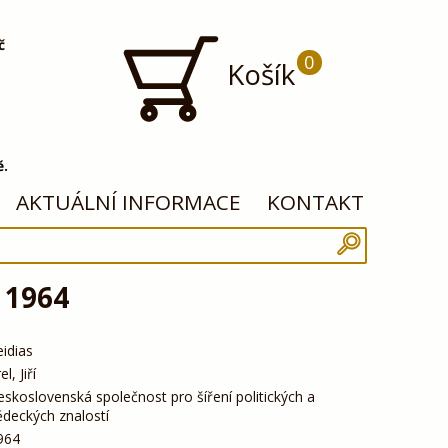
č
0
Košík
ě.
AKTUÁLNÍ INFORMACE
KONTAKT
, 1964
eidias
el, Jiří
eskoslovenská společnost pro šíření politických a
ědeckých znalostí
964