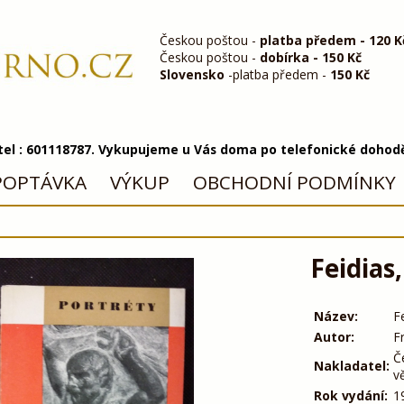
Českou poštou -
platba předem - 120 K
Českou poštou -
dobírka - 150 Kč
Slovensko
-platba předem -
150 Kč
 tel : 601118787. Vykupujeme u Vás doma po telefonické dohod
POPTÁVKA
VÝKUP
OBCHODNÍ PODMÍNKY
Feidias
Název:
F
Autor:
Fr
Č
Nakladatel:
v
Rok vydání:
1