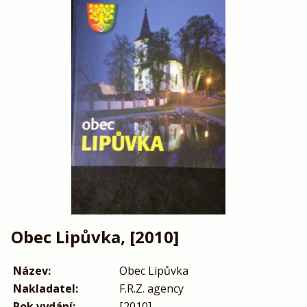
Obec Lipůvka, [2010]
Název:
Obec Lipůvka
Nakladatel:
F.R.Z. agency
Rok vydání:
[2010]