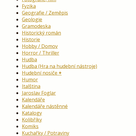
Fyzika
Geografie / Zeměpis
Geologie
Gramodeska
Historický román
Historie
Hobby / Domov
Horror / Thriller
Hudba
Hudba (Hra na hudební nástroje)
Hudební nosiče
Humor
Italština
Jaroslav Foglar
Kalendáře
Kalendáře nástěnné
Katalogy
Kolibříky
Komiks
Kuchařky / Potraviny