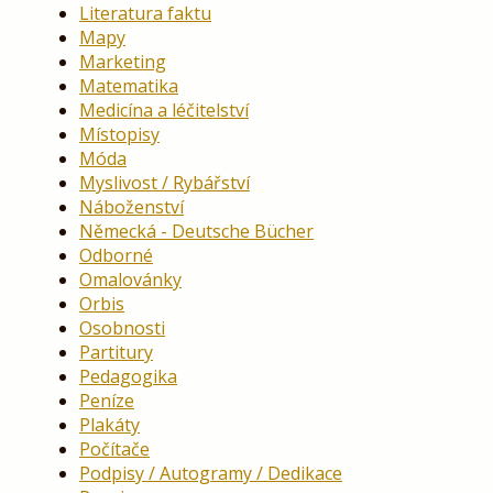
Literatura faktu
Mapy
Marketing
Matematika
Medicína a léčitelství
Místopisy
Móda
Myslivost / Rybářství
Náboženství
Německá - Deutsche Bücher
Odborné
Omalovánky
Orbis
Osobnosti
Partitury
Pedagogika
Peníze
Plakáty
Počítače
Podpisy / Autogramy / Dedikace