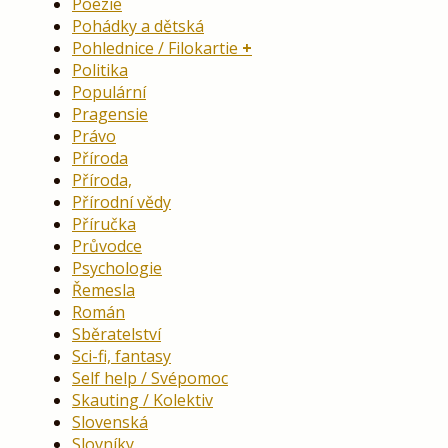
Poezie
Pohádky a dětská
Pohlednice / Filokartie
Politika
Populární
Pragensie
Právo
Příroda
Příroda,
Přírodní vědy
Příručka
Průvodce
Psychologie
Řemesla
Román
Sběratelství
Sci-fi, fantasy
Self help / Svépomoc
Skauting / Kolektiv
Slovenská
Slovníky