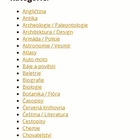
Angličtina
Antika
Archeologie / Paleontologie
Architektura / Design
Armáda / Policie
Astronomie / Vesmír
Atlasy
Auto moto
Báje a pověsti
Beletrie
Biografie
Biologie
Botanika / Flóra
Časopisy
Červená knihovna
Čeština / Literatura
Cestopisy
Chemie
Chovatelství