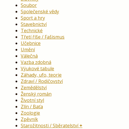
Soubor
Společenské vědy
Sport a hry
Stavebnictví
Technické
Třetí říše / Fašismus
Učebnice
Umění
Válečná
Vazba zdobná
Výukové tabule
Záhady, ufo, teorie
Zdraví / Rodičovství
Zemědělství
Ženský román
Životní styl
Zlín / Baťa
Zoologie
Zpěvník
Starožitnosti / Sběratelství