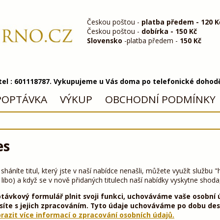
Českou poštou -
platba předem - 120 K
Českou poštou -
dobírka - 150 Kč
Slovensko
-platba předem -
150 Kč
 tel : 601118787. Vykupujeme u Vás doma po telefonické dohod
POPTÁVKA
VÝKUP
OBCHODNÍ PODMÍNKY
es
áníte titul, který jste v naší nabídce nenašli, můžete využít službu "h
e libo) a když se v nově přidaných titulech naší nabídky vyskytne sho
távkový formulář plnit svoji funkci, uchováváme vaše osobní 
síte s jejich zpracováním. Tyto údaje uchováváme po dobu des
razit více informací o zpracování osobních údajů.