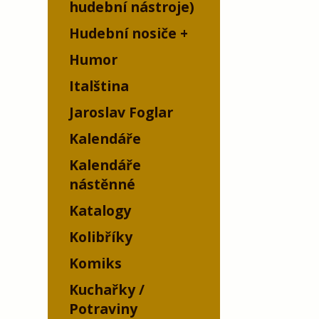
hudební nástroje)
Hudební nosiče
Humor
Italština
Jaroslav Foglar
Kalendáře
Kalendáře
nástěnné
Katalogy
Kolibříky
Komiks
Kuchařky /
Potraviny