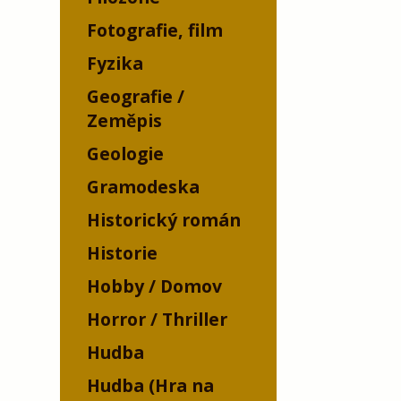
Fotografie, film
Fyzika
Geografie /
Zeměpis
Geologie
Gramodeska
Historický román
Historie
Hobby / Domov
Horror / Thriller
Hudba
Hudba (Hra na