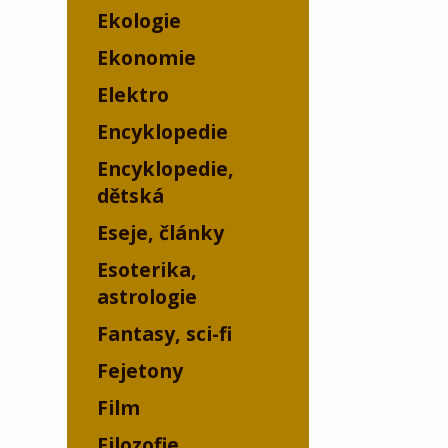
Ekologie
Ekonomie
Elektro
Encyklopedie
Encyklopedie,
dětská
Eseje, články
Esoterika,
astrologie
Fantasy, sci-fi
Fejetony
Film
Filozofie