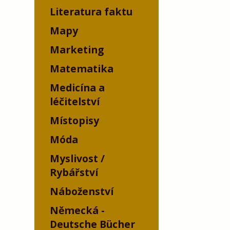
Literatura faktu
Mapy
Marketing
Matematika
Medicína a
léčitelství
Místopisy
Móda
Myslivost /
Rybářství
Náboženství
Německá -
Deutsche Bücher