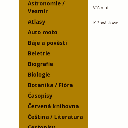
Astronomie /
Váš mail:
Vesmír
Atlasy
Klíčová slova:
Auto moto
Báje a pověsti
Beletrie
Biografie
Biologie
Botanika / Flóra
Časopisy
Červená knihovna
Čeština / Literatura
Cestopisy