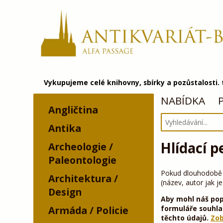
Vykupujeme celé knihovny, sbírky a pozůstalosti.
NABÍDKA
Angličtina
Antika
Hlídací p
Archeologie /
Paleontologie
Pokud dlouhodobě sh
Architektura /
(název, autor jak j
Design
Aby mohl náš pop
formuláře souhla
Armáda / Policie
těchto údajů.
Zob