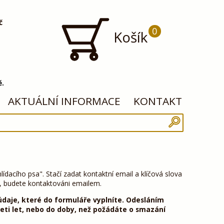
č
0
Košík
ě.
AKTUÁLNÍ INFORMACE
KONTAKT
lídacího psa". Stačí zadat kontaktní email a klíčová slova
da, budete kontaktováni emailem.
údaje, které do formuláře vyplníte. Odesláním
eti let, nebo do doby, než požádáte o smazání