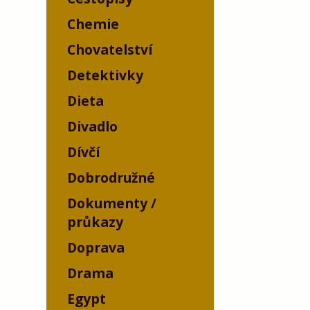
Chemie
Chovatelství
Detektivky
Dieta
Divadlo
Dívčí
Dobrodružné
Dokumenty /
průkazy
Doprava
Drama
Egypt