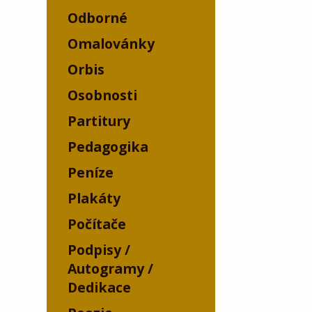
Odborné
Omalovánky
Orbis
Osobnosti
Partitury
Pedagogika
Peníze
Plakáty
Počítače
Podpisy /
Autogramy /
Dedikace