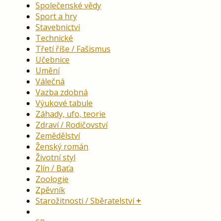
Společenské vědy
Sport a hry
Stavebnictví
Technické
Třetí říše / Fašismus
Učebnice
Umění
Válečná
Vazba zdobná
Výukové tabule
Záhady, ufo, teorie
Zdraví / Rodičovství
Zemědělství
Ženský román
Životní styl
Zlín / Baťa
Zoologie
Zpěvník
Starožitnosti / Sběratelství