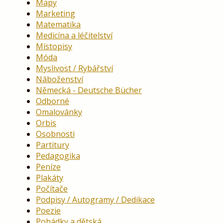
Mapy
Marketing
Matematika
Medicína a léčitelství
Místopisy
Móda
Myslivost / Rybářství
Náboženství
Německá - Deutsche Bücher
Odborné
Omalovánky
Orbis
Osobnosti
Partitury
Pedagogika
Peníze
Plakáty
Počítače
Podpisy / Autogramy / Dedikace
Poezie
Pohádky a dětská