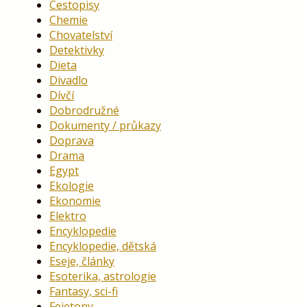
Cestopisy
Chemie
Chovatelství
Detektivky
Dieta
Divadlo
Dívčí
Dobrodružné
Dokumenty / průkazy
Doprava
Drama
Egypt
Ekologie
Ekonomie
Elektro
Encyklopedie
Encyklopedie, dětská
Eseje, články
Esoterika, astrologie
Fantasy, sci-fi
Fejetony