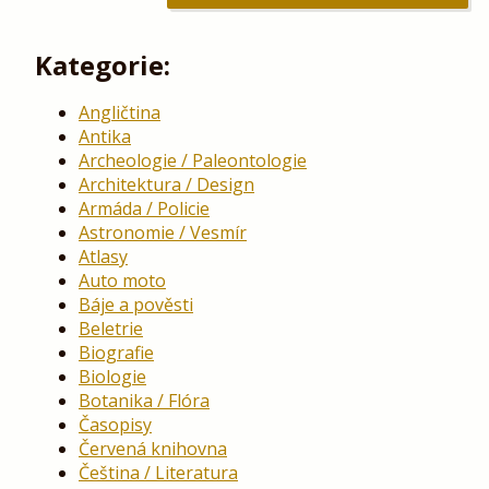
Kategorie:
Angličtina
Antika
Archeologie / Paleontologie
Architektura / Design
Armáda / Policie
Astronomie / Vesmír
Atlasy
Auto moto
Báje a pověsti
Beletrie
Biografie
Biologie
Botanika / Flóra
Časopisy
Červená knihovna
Čeština / Literatura