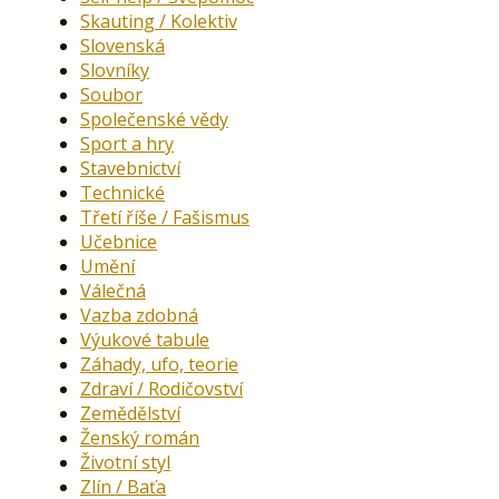
Skauting / Kolektiv
Slovenská
Slovníky
Soubor
Společenské vědy
Sport a hry
Stavebnictví
Technické
Třetí říše / Fašismus
Učebnice
Umění
Válečná
Vazba zdobná
Výukové tabule
Záhady, ufo, teorie
Zdraví / Rodičovství
Zemědělství
Ženský román
Životní styl
Zlín / Baťa