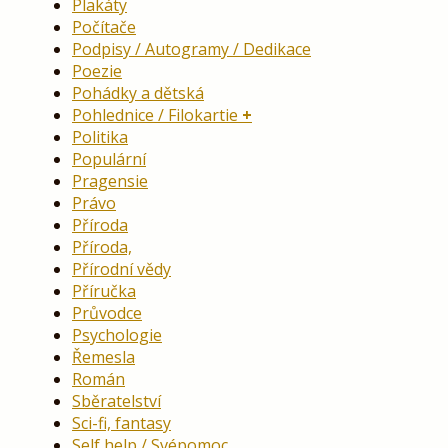
Plakáty
Počítače
Podpisy / Autogramy / Dedikace
Poezie
Pohádky a dětská
Pohlednice / Filokartie
Politika
Populární
Pragensie
Právo
Příroda
Příroda,
Přírodní vědy
Příručka
Průvodce
Psychologie
Řemesla
Román
Sběratelství
Sci-fi, fantasy
Self help / Svépomoc