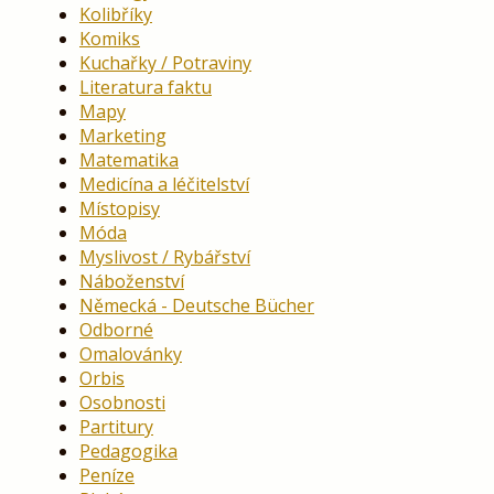
Kolibříky
Komiks
Kuchařky / Potraviny
Literatura faktu
Mapy
Marketing
Matematika
Medicína a léčitelství
Místopisy
Móda
Myslivost / Rybářství
Náboženství
Německá - Deutsche Bücher
Odborné
Omalovánky
Orbis
Osobnosti
Partitury
Pedagogika
Peníze