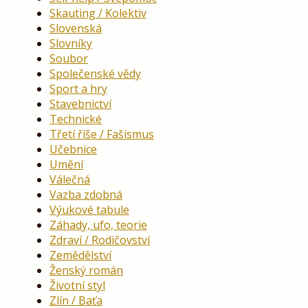
Skauting / Kolektiv
Slovenská
Slovníky
Soubor
Společenské vědy
Sport a hry
Stavebnictví
Technické
Třetí říše / Fašismus
Učebnice
Umění
Válečná
Vazba zdobná
Výukové tabule
Záhady, ufo, teorie
Zdraví / Rodičovství
Zemědělství
Ženský román
Životní styl
Zlín / Baťa