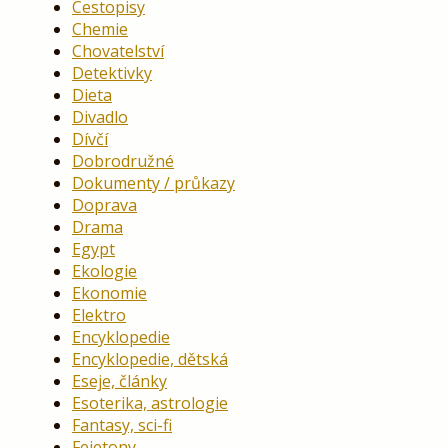
Cestopisy
Chemie
Chovatelství
Detektivky
Dieta
Divadlo
Dívčí
Dobrodružné
Dokumenty / průkazy
Doprava
Drama
Egypt
Ekologie
Ekonomie
Elektro
Encyklopedie
Encyklopedie, dětská
Eseje, články
Esoterika, astrologie
Fantasy, sci-fi
Fejetony