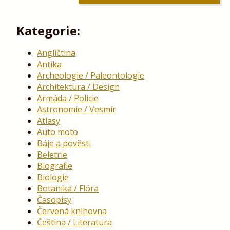
Kategorie:
Angličtina
Antika
Archeologie / Paleontologie
Architektura / Design
Armáda / Policie
Astronomie / Vesmír
Atlasy
Auto moto
Báje a pověsti
Beletrie
Biografie
Biologie
Botanika / Flóra
Časopisy
Červená knihovna
Čeština / Literatura