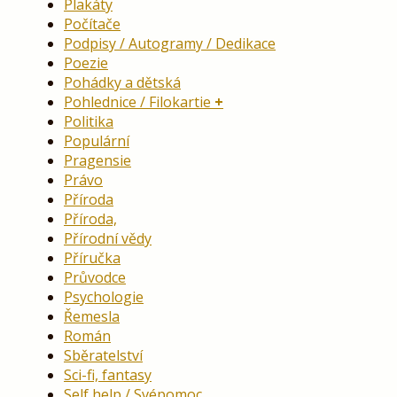
Plakáty
Počítače
Podpisy / Autogramy / Dedikace
Poezie
Pohádky a dětská
Pohlednice / Filokartie
Politika
Populární
Pragensie
Právo
Příroda
Příroda,
Přírodní vědy
Příručka
Průvodce
Psychologie
Řemesla
Román
Sběratelství
Sci-fi, fantasy
Self help / Svépomoc