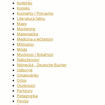
Kolibříky
Komiks
Kuchařky / Potraviny
Literatura faktu
Mapy
Marketing
Matematika
Medicína a léčitelství
Místopisy
Móda
Myslivost / Rybářství
Náboženství
Německá - Deutsche Bücher
Odborné
Omalovánky
Orbis
Osobnosti
Partitury
Pedagogika
Peníze